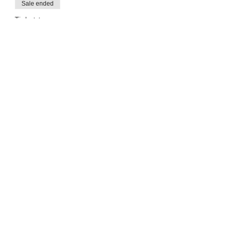
Sale ended
Ticket type
FREE TICKET
Price
$0.00
Autism Moms of Houston
HOUSTON'S PREMIERE ADVOCACY NETWORK