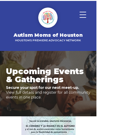
Autism Moms of Houston
HOUSTON'S PREMIERE ADVOCACY NETWORK
Upcoming Events
& Gatherings
Secure your spot for our next meet-up.
View full details and register for all community
events in one place.